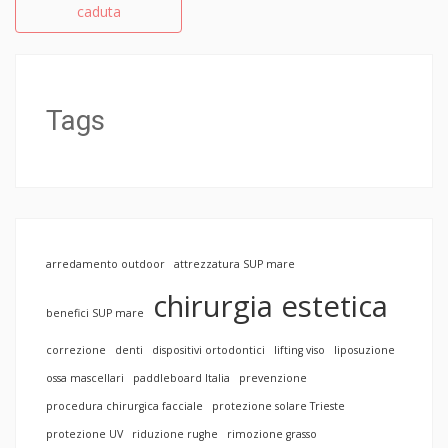
caduta
Tags
arredamento outdoor
attrezzatura SUP mare
chirurgia estetica
benefici SUP mare
correzione
denti
dispositivi ortodontici
lifting viso
liposuzione
ossa mascellari
paddleboard Italia
prevenzione
procedura chirurgica facciale
protezione solare Trieste
protezione UV
riduzione rughe
rimozione grasso