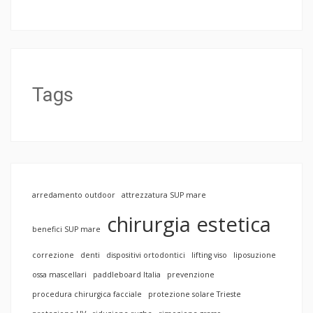
Tags
arredamento outdoor
attrezzatura SUP mare
chirurgia estetica
benefici SUP mare
correzione
denti
dispositivi ortodontici
lifting viso
liposuzione
ossa mascellari
paddleboard Italia
prevenzione
procedura chirurgica facciale
protezione solare Trieste