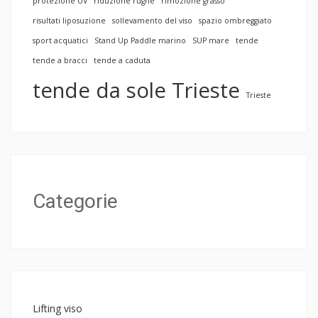
protezione UV
riduzione rughe
rimozione grasso
risultati liposuzione
sollevamento del viso
spazio ombreggiato
sport acquatici
Stand Up Paddle marino
SUP mare
tende
tende a bracci
tende a caduta
tende da sole Trieste
Trieste
Categorie
Lifting viso