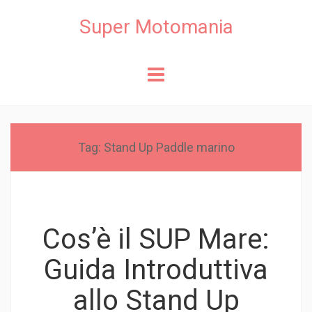
Super Motomania
Skip
to
content
Tag:
Stand Up Paddle marino
Cos’è il SUP Mare:
Guida Introduttiva
allo Stand Up