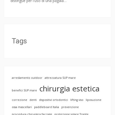
distingue per l'uso di una pagaia…
Tags
arredamento outdoor
attrezzatura SUP mare
chirurgia estetica
benefici SUP mare
correzione
denti
dispositivi ortodontici
lifting viso
liposuzione
ossa mascellari
paddleboard Italia
prevenzione
procedura chirurgica facciale
protezione solare Trieste