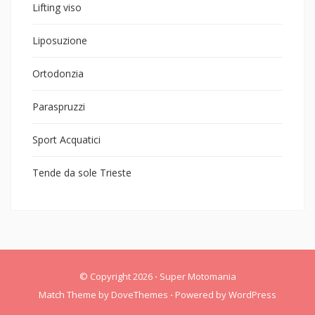
Lifting viso
Liposuzione
Ortodonzia
Paraspruzzi
Sport Acquatici
Tende da sole Trieste
© Copyright 2026
⋅
Super Motomania
Match Theme by
DoveThemes
⋅
Powered by
WordPress