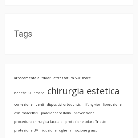
Tags
arredamento outdoor
attrezzatura SUP mare
chirurgia estetica
benefici SUP mare
correzione
denti
dispositivi ortodontici
lifting viso
liposuzione
ossa mascellari
paddleboard Italia
prevenzione
procedura chirurgica facciale
protezione solare Trieste
protezione UV
riduzione rughe
rimozione grasso