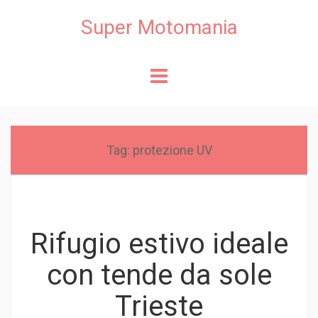
Super Motomania
Skip
to
content
Tag:
protezione UV
Rifugio estivo ideale
con tende da sole
Trieste